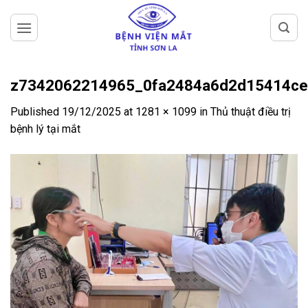
Skip
to
content
z7342062214965_0fa2484a6d2d15414c
Published
19/12/2025
at
1281 × 1099
in
Thủ thuật điều trị
bệnh lý tại mắt