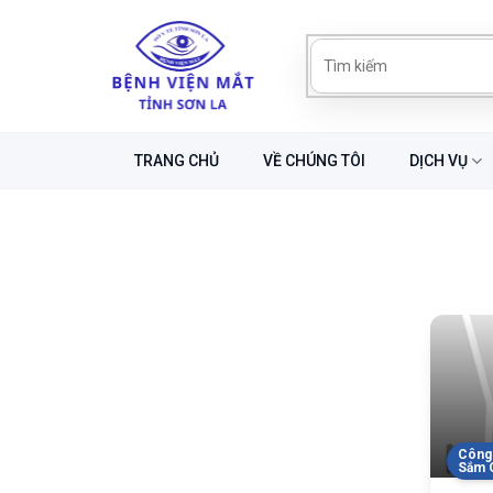
Skip
to
content
TRANG CHỦ
VỀ CHÚNG TÔI
DỊCH VỤ
Công 
Sắm C