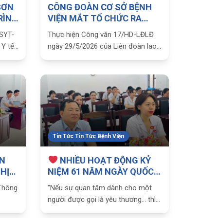
SƠN
CÔNG ĐOÀN CƠ SỞ BỆNH
RÌNH
VIỆN MẮT TỔ CHỨC RA
QUÂN VỆ SINH CẢNH QUAN
/SYT-
Thực hiện Công văn 17/HD-LĐLĐ
MÔI TRƯỜNG
 Y tế
ngày 29/5/2026 của Liên đoàn lao
 hỗ
động tỉnh Sơn La về Hướng dẫn tổ
 hiến
chức các hoạt động hưởng ứng
rình
Ngày Môi trường Thế giới 5/6;
Tháng hành động vì môi trường
năm 2026 trong
Tin Tức Tin Tức Bệnh Viện
ÍN
NHIỀU HOẠT ĐỘNG KỶ
HỊ
NIỆM 61 NĂM NGÀY QUỐC
TẾ ĐIỀU DƯỠNG 12/5 – TRI
Thông
“Nếu sự quan tâm dành cho một
IỆN
ÂN NHỮNG TRÁI TIM
người được gọi là yêu thương… thì
TRẮNG THẦM LẶNG
ng
sự quan tâm dành cho cả trăm