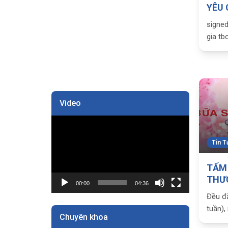
YÊU 
signe
gia tb
Video
Trình
chơi
Tin T
Video
TẤM 
THƯ
00:00
04:36
SÁN
Đều đ
BỆNH
tuần)
LA
Chuyên khoa
Xuân 