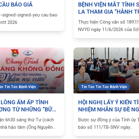
CẦU BÁO GIÁ
BỆNH VIỆN MẮT TỈNH 
LA THAM GIA “HÀNH T
d-signed-signed-yeu cau bao
ĐỎ” NĂM 2026
Thực hiện Công văn số 1897
cntt 2026
NVYD ngày 11/6/2026 của Sở
tỉnh Sơn La về việc cử cán bộ
trợ tiếp nhận máu và tham gia
máu tình nguyện tại Chương t
“Hành trình Đỏ” năm 2026.
ức Tin Tức Bệnh Viện
Tin Tức Tin Tức Bệnh Viện
LÒNG ẤM ẤP TÌNH
HỘI NGHỊ LẤY Ý KIẾN T
ƠNG TỪ NHỮNG “BỮA
NHIỆM NHÂN SỰ ĐỀ NG
G KHÔNG ĐỒNG” TẠI
BỔ NHIỆM LẠI CHỨC DANH
ặn 6h30 sáng thứ Tư (cách
Được sự đồng ý của Tỉnh ủy 
 VIỆN MẮT TỈNH SƠN
PHÓ GIÁM ĐỐC BỆNH V
, nhà hảo tâm (Ông Nguyễn
báo số 111/TB-SNV ngày
MẮT
Đàm và bà Phạm Thị Lượng)
28/4/2026 của Sở Nội vụ Thô