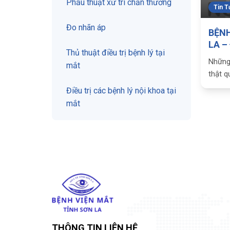
Phẫu thuật xử trí chấn thương
Tin T
Đo nhãn áp
BỆNH
LA –
Thủ thuật điều trị bệnh lý tại
ĐÔI
Những
mắt
thật q
chức B
Điều trị các bệnh lý nội khoa tại
Những 
mắt
cảm ơ
điều t
THÔNG TIN LIÊN HỆ