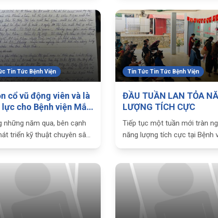
uẩn bị những “Bữa sáng không
báo ý kiến của Ban Tổ chức T
 trao tặng cho bệnh nhân
về công tác cán bộ; Công văn
ị nội trú tại Bệnh viện
1376/SYT-TCCB ngày 08/5/2
của Sở
ức Tin Tức Bệnh Viện
Tin Tức Tin Tức Bệnh Viện
n cổ vũ động viên và là
ĐẦU TUẦN LAN TỎA N
 lực cho Bệnh viện Mắt
LƯỢNG TÍCH CỰC
Sơn La tiếp tục hướng
 những năm qua, bên cạnh
Tiếp tục một tuần mới tràn n
ự hài lòng của người
hát triển kỹ thuật chuyên sâu,
năng lượng tích cực tại Bệnh 
H
iện Mắt tỉnh Sơn La luôn chú
Mắt tỉnh Sơn La. Tuần mới tại
 MẮT TỈNH SƠN LA
đến công tác rèn luyện y đức
làm việc của mọi người thế n
p đổi mới phong cách, thái
Tại Bệnh viện Mắt tỉnh Sơn La
ục vụ
đầu tuần mới