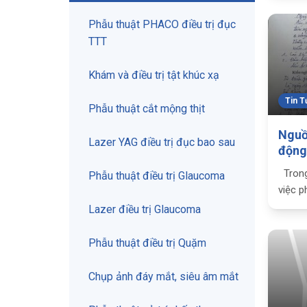
lại ch
đồng”
Phẫu thuật PHACO điều trị đục
điều tr
TTT
Khám và điều trị tật khúc xạ
Tin T
Phẫu thuật cắt mộng thịt
Nguồ
Lazer YAG điều trị đục bao sau
động
tỉnh 
Trong
Phẫu thuật điều trị Glaucoma
tới s
việc p
bệnh THƯ CẢM ƠN BỆN
Bệnh v
Lazer điều trị Glaucoma
VIỆN
trọng 
kết hợ
Phẫu thuật điều trị Quặm
độ ph
Chụp ảnh đáy mắt, siêu âm mắt