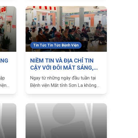
ỉnh ủy
người chính là tấm lòng của Người
 số
điều dưỡng.” Ngày 12/5 hàng năm
026
không chỉ là ngày sinh của
Tin Tức Tin Tức Bệnh Viện
ĂNG
NIỀM TIN VÀ ĐỊA CHỈ TIN
CẬY VỚI ĐÔI MẮT SÁNG,
KHỎE
gập
Ngay từ những ngày đầu tuần tại
viện
Bệnh viện Mắt tỉnh Sơn La không
 nơi
khí làm việc đã trở nên nhộn nhịp,
ào???
không khí làm việc với nhịp độ vô
 khởi
cùng khẩn trương ngay từ những
giờ đầu tiên. Tại