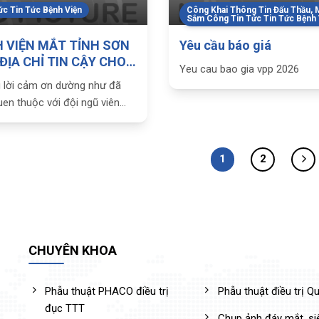
ức Tin Tức Bệnh Viện
Công Khai Thông Tin Đấu Thầu, 
Sắm Công Tin Tức Tin Tức Bệnh 
 VIỆN MẮT TỈNH SƠN
Yêu cầu báo giá
 ĐỊA CHỈ TIN CẬY CHO
Yeu cau bao gia vpp 2026
 MẮT SÁNG
 lời cảm ơn dường như đã
uen thuộc với đội ngũ viên
ệnh viện Mắt tỉnh Sơn La.
tình cảm đó thay cho lời
n của bệnh nhân đã được
1
2
rị, sáng mắt trở
CHUYÊN KHOA
Phẫu thuật PHACO điều trị
Phẫu thuật điều trị 
đục TTT
Chụp ảnh đáy mắt, s