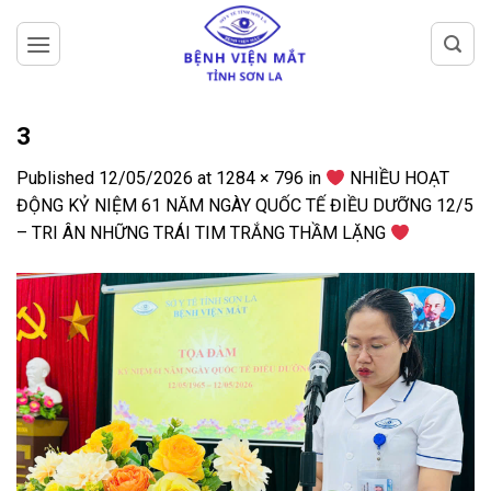
Skip
to
content
3
Published
12/05/2026
at
1284 × 796
in
NHIỀU HOẠT
ĐỘNG KỶ NIỆM 61 NĂM NGÀY QUỐC TẾ ĐIỀU DƯỠNG 12/5
– TRI ÂN NHỮNG TRÁI TIM TRẮNG THẦM LẶNG