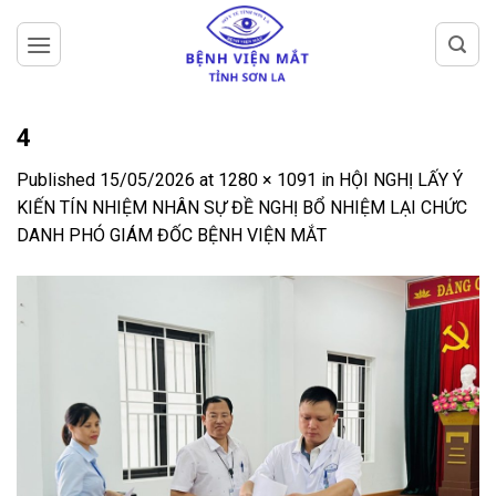
Skip
to
content
4
Published
15/05/2026
at
1280 × 1091
in
HỘI NGHỊ LẤY Ý
KIẾN TÍN NHIỆM NHÂN SỰ ĐỀ NGHỊ BỔ NHIỆM LẠI CHỨC
DANH PHÓ GIÁM ĐỐC BỆNH VIỆN MẮT