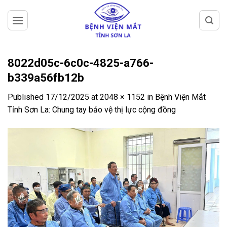
Skip
to
content
8022d05c-6c0c-4825-a766-
b339a56fb12b
Published
17/12/2025
at
2048 × 1152
in
Bệnh Viện Mắt
Tỉnh Sơn La: Chung tay bảo vệ thị lực cộng đồng