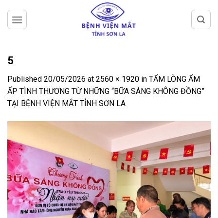
Skip
to
content
5
Published
20/05/2026
at
2560 × 1920
in
TẤM LÒNG ẤM
ẤP TÌNH THƯƠNG TỪ NHỮNG “BỮA SÁNG KHÔNG ĐỒNG”
TẠI BỆNH VIỆN MẮT TỈNH SƠN LA