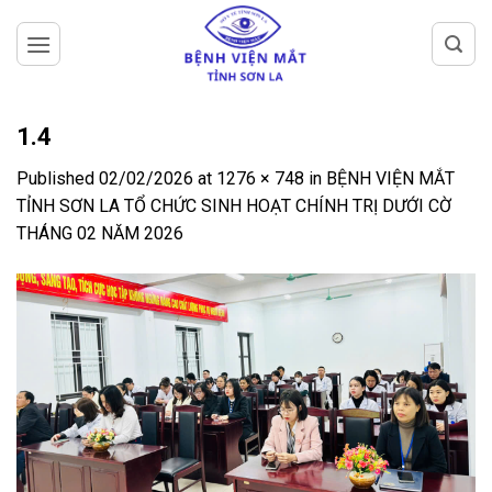
Skip
to
content
1.4
Published
02/02/2026
at
1276 × 748
in
BỆNH VIỆN MẮT
TỈNH SƠN LA TỔ CHỨC SINH HOẠT CHÍNH TRỊ DƯỚI CỜ
THÁNG 02 NĂM 2026