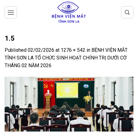
Skip
to
content
1.5
Published
02/02/2026
at
1276 × 542
in
BỆNH VIỆN MẮT
TỈNH SƠN LA TỔ CHỨC SINH HOẠT CHÍNH TRỊ DƯỚI CỜ
THÁNG 02 NĂM 2026